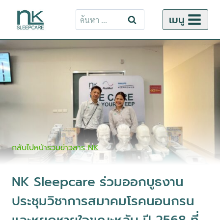
ข้าม
ค้นหา
เมนู
ไป
สำหรับ:
ยัง
เนื้อหา
กลับไปหน้ารวมข่าวสาร NK
NK Sleepcare ร่วมออกบูธงาน
ประชุมวิชาการสมาคมโรคนอนกรน