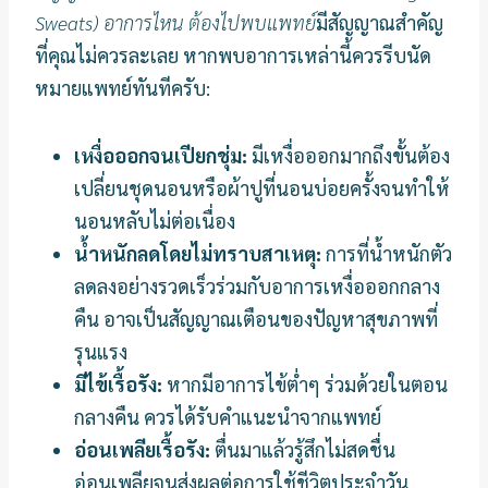
Sweats) อาการไหน ต้องไปพบแพทย์
มีสัญญาณสำคัญ
ที่คุณไม่ควรละเลย หากพบอาการเหล่านี้ควรรีบนัด
หมายแพทย์ทันทีครับ:
เหงื่อออกจนเปียกชุ่ม:
มีเหงื่อออกมากถึงขั้นต้อง
เปลี่ยนชุดนอนหรือผ้าปูที่นอนบ่อยครั้งจนทำให้
นอนหลับไม่ต่อเนื่อง
น้ำหนักลดโดยไม่ทราบสาเหตุ:
การที่น้ำหนักตัว
ลดลงอย่างรวดเร็วร่วมกับอาการเหงื่อออกกลาง
คืน อาจเป็นสัญญาณเตือนของปัญหาสุขภาพที่
รุนแรง
มีไข้เรื้อรัง:
หากมีอาการไข้ต่ำๆ ร่วมด้วยในตอน
กลางคืน ควรได้รับคำแนะนำจากแพทย์
อ่อนเพลียเรื้อรัง:
ตื่นมาแล้วรู้สึกไม่สดชื่น
อ่อนเพลียจนส่งผลต่อการใช้ชีวิตประจำวัน